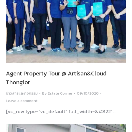
Agent Property Tour @ Artisan&Cloud
Thonglor
ข่าวสารและกิจกรรม
By
Estate Corner
09/10/2020
Leave a comment
[vc_row type=”vc_default” full_width=&#8221…