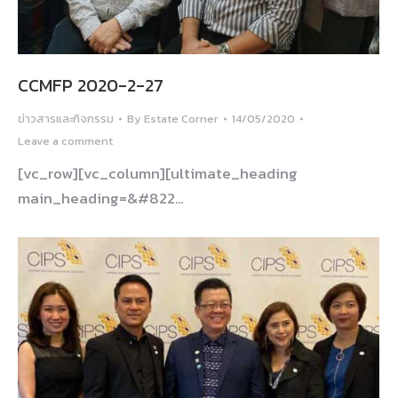
CCMFP 2020-2-27
ข่าวสารและกิจกรรม
By
Estate Corner
14/05/2020
Leave a comment
[vc_row][vc_column][ultimate_heading
main_heading=&#822…