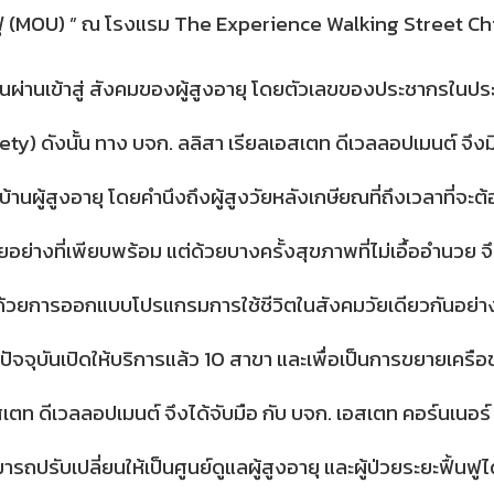
ฟู​ (MOU) ” ณ โรงแรม The Exp
erience Walking Street Ch
นผ่านเข้าสู่ สังคมของผู้สูงอายุ โดยตัวเลขของประชากรในประเ
) ดังนั้น ทาง บจก. ลลิสา เรียลเอสเตท ดีเวลลอปเมนต์ จึงมีแนวค
้านผู้สูงอายุ โดยคำนึงถึงผู้สูงวัยหลังเกษียณที่ถึงเวลาที่
ยอย่างที่เพียบพร้อม แต่ด้วยบางครั้งสุขภาพที่ไม่เอื้ออำนวย 
 ด้วยการออกแบบโปรแกรมการใช้ชีวิตในสังคมวัยเดียวกันอย่างม
ปัจจุบันเปิดให้บริการแล้ว 10 สาขา และเพื่อเป็นการขยายเครื
อสเตท ดีเวลลอปเมนต์ จึงได้จับมือ กับ บจก. เอสเตท คอร์นเนอ
ามารถปรับเปลี่ยนให้เป็นศูนย์​ดูแลผู้สูงอายุ และผู้ป่วยระยะฟื้