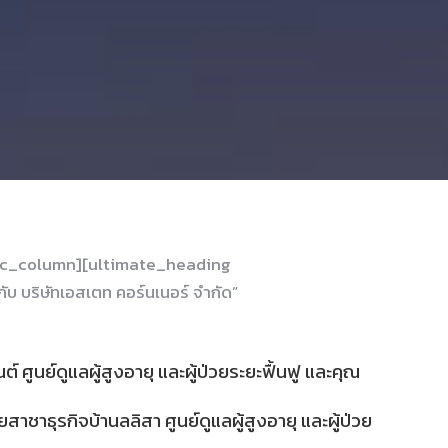
[vc_column][ultimate_heading
ิษัท​เอ​สเตท​ คอร์น​เนอร์​ จำกัด”
ศูนย์​ดูแลผู้สูงอายุ และผู้ป่วยระยะฟื้นฟู​ และคุณ
ธุรกิจบ้านลลิสา ศูนย์​ดูแลผู้สูงอายุ และผู้ป่วย