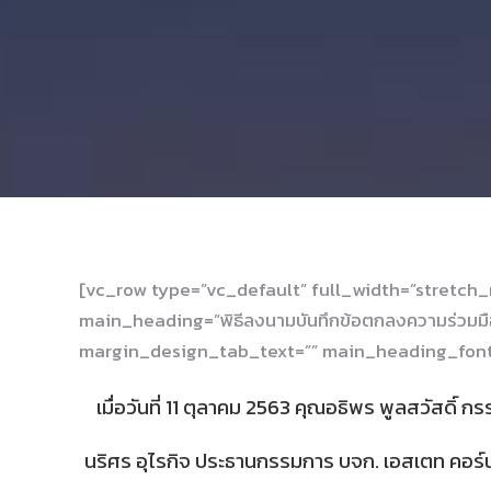
[vc_row type=”vc_default” full_width=”stretc
main_heading=”พิธีลงนามบันทึกข้อตกลงความร่วมมือ (MO
margin_design_tab_text=”” main_heading_font
เมื่อวันที่ 11 ตุลาคม 2563 คุณอธิพร พูลสวัสดิ์ ก
นริศร อุไรกิจ ประธานกรรมการ บจก. เอสเตท คอร์นเ