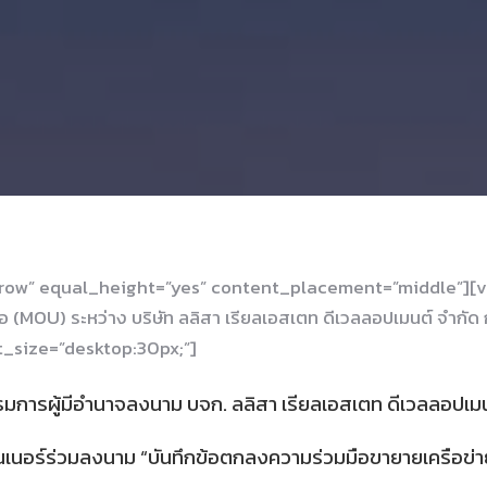
h_row” equal_height=”yes” content_placement=”middle”]
U) ระหว่าง บริษัท ลลิสา เรียลเอสเตท ดีเวลลอปเมนต์ จำกัด กับ บร
_size=”desktop:30px;”]
รรมการผู้มีอำนาจลงนาม บจก. ลลิสา เรียลเอสเตท ดีเวลลอปเมนต์ 
นอร์ร่วมลงนาม “บันทึกข้อตกลงความร่วมมือขายายเครือข่ายสาชา