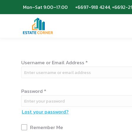
Mon–Sat 9:00–17:00
Mon–Sat 9:00–17:00
+6697-918 4244, +6692-2
+6697-918 4244, +6692-2
Username or Email Address
*
Password
*
Lost your password?
Remember Me